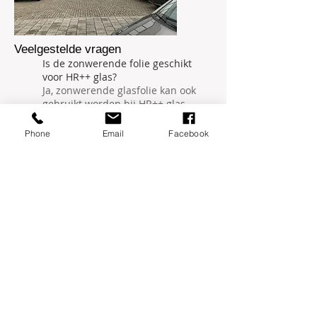
Veelgestelde vragen
Is de zonwerende folie geschikt
voor HR++ glas?
Ja, zonwerende glasfolie kan ook
gebruikt worden bij HR++ glas.
Alleen wordt de folie in dit geval
meestal aan de buitenzijde van het
Phone
Email
Facebook
raam aangebracht. Als de glasfolie
aan de binnenzijde wordt geplakt
kan een breuk in het glas ontstaan.
Is zonwerende folie ook warmte
werende folie?
Zonwerende folie heet ook wel
isolerende raamfolie of
warmtewerende folie. Omdat de
raamfolie zonwerend is absorbeert
dit effectief de warmte van
ultraviolette straling. Na het
aanbrengen van warmtewerende