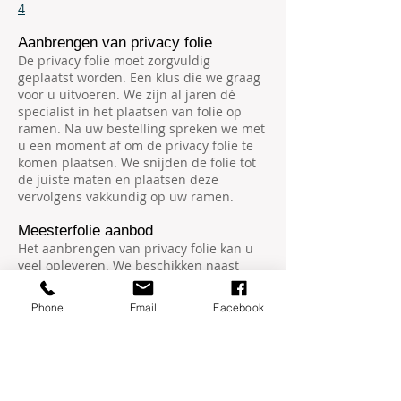
4
Aanbrengen van privacy folie
De privacy folie moet zorgvuldig
geplaatst worden. Een klus die we graag
voor u uitvoeren. We zijn al jaren dé
specialist in het plaatsen van folie op
ramen. Na uw bestelling spreken we met
u een moment af om de privacy folie te
komen plaatsen. We snijden de folie tot
de juiste maten en plaatsen deze
vervolgens vakkundig op uw ramen.
Meesterfolie aanbod
Het aanbrengen van privacy folie kan u
veel opleveren. We beschikken naast
privacy folie over meer soorten folies
waar u gebruik van kunt maken. U kunt
Phone
Email
Facebook
uw ramen ook voorzien van
zonwerende
folie
,
veiligheidsfolie
of
reclame glasfolie.
Neem bij vragen over onze folies contact
met ons op en we voorzien u van
passend advies.